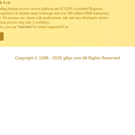
h 4.cn
leading domain escrow service platform and ICANN-Accredited Registrar,
h experience in domain name brokerage and over 300 million RMB transaction
. We promise our clients with professional, safe and easy third-party service.
ction process may take 5 workdays.
ess, you can
“visit here”
or contact support@4.cn.
W
Copyright © 1998 - 2026 g8yx.com All Rights Reserved