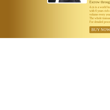
Escrow throug
4.cn is a world 
with 6 years ric
volume every year
The whole transa
For detailed proc
BUY NO