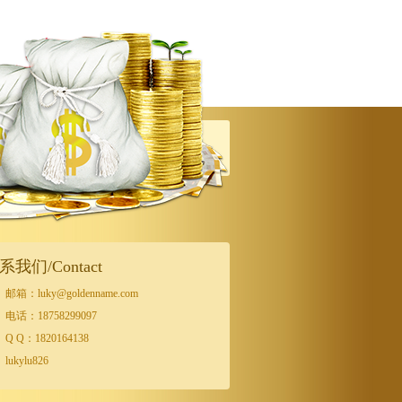
系我们/Contact
邮箱：luky@goldenname.com
电话：18758299097
Q Q：1820164138
lukylu826