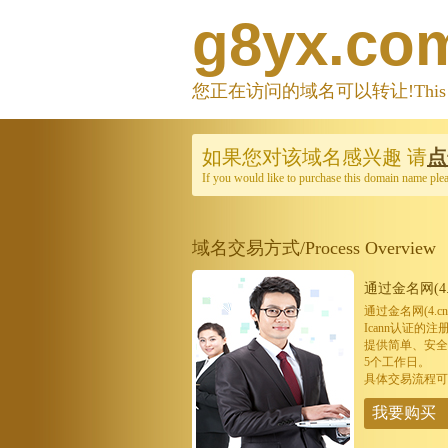
g8yx.co
您正在访问的域名可以转让!This domain
如果您对该域名感兴趣
请
点
If you would like to purchase this domain name ple
域名交易方式/Process Overview
通过金名网(4.
通过金名网(4.
Icann认证
提供简单、安全
5个工作日。
具体交易流程可
我要购买